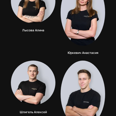
Лысова Алина
Юркевич Анастасия
Шлигель Алексей